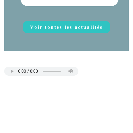
Voir toutes les actualités
Crédits
musique : Jean-François MICHAUD
(jef@drone33.fr)